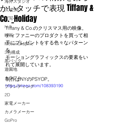
海外スタジオ
かいタッチで表現 Tiffany &
3D空間
Co. _Holiday
実写ベース
hi-fi
Tiffany & Co.のクリスマス用の映像。
ティファニーのプロダクトを買って相
映画
手にプレゼントをする色々なパターン
MotionGraphic
を
3色構成
モーショングラフィックスの要素をい
黒バック
れて展開しています。
遊園地
カラフル
制作はNYのPSYOP。
https://vimeo.com/108393190
ブランディング
2D
家電メーカー
カメラメーカー
GoPro