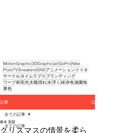
MotionGraphic
3DGraphic
air
GoPro
Nike
PlutoTV
Sneakers
SNS
アニメーション
イイネ
サークル
タイムラプス
ブランディング
ワープ表現
光
太陽
揺れ
水
浮く
緑
赤色
遊園地
黄色
記事
全ての記事
蔡本 英賛
全ての記事
クリスマスの情景を柔ら