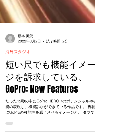
蔡本 英賛
2022年8月2日
読了時間: 2分
海外スタジオ
短い尺でも機能イメー
ジを訴求している、
GoPro: New Features
たった15秒の中にGoPro HERO 7のポテンシャルや機
能の表現し、機能訴求ができている作品です。 視聴者
にGoProの可能性を感じさせるイメージと、 タフで多
機能。 それがみんなにとってイイネ！を獲得できるカ