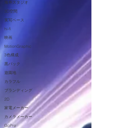
海外スタジオ
3D空間
実写ベース
hi-fi
映画
MotionGraphic
3色構成
黒バック
遊園地
カラフル
ブランディング
2D
家電メーカー
カメラメーカー
GoPro