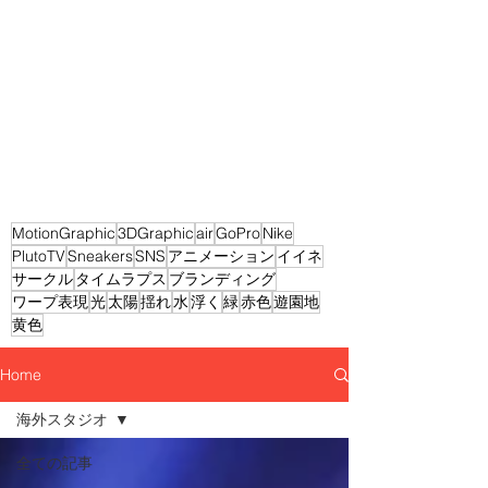
MotionGraphic
3DGraphic
air
GoPro
Nike
PlutoTV
Sneakers
SNS
アニメーション
イイネ
サークル
タイムラプス
ブランディング
ワープ表現
光
太陽
揺れ
水
浮く
緑
赤色
遊園地
黄色
Home
海外スタジオ
全ての記事