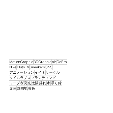
MotionGraphic
3DGraphic
air
GoPro
Nike
PlutoTV
Sneakers
SNS
アニメーション
イイネ
サークル
タイムラプス
ブランディング
ワープ表現
光
太陽
揺れ
水
浮く
緑
赤色
遊園地
黄色