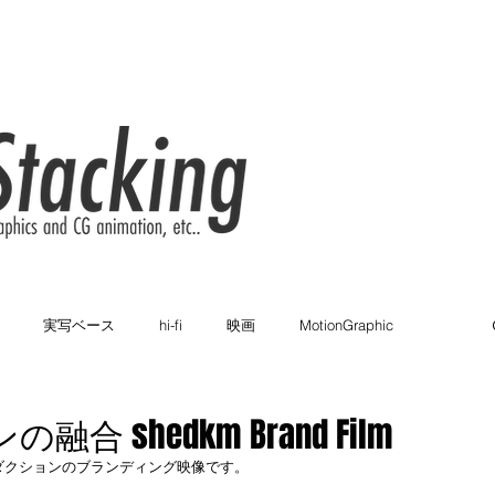
実写ベース
hi-fi
映画
MotionGraphic
カラフル
ブランディング
2D
家電メーカー
 shedkm Brand Film
プロダクションのブランディング映像です。