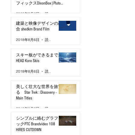
フィックスDixonBox|Pluto
TV Brand Film
2022年8月2日
読了時間: 2分
建築と映像デザインの融
合 shedkm Brand Film
2018年8月6日
読了時間: 2分
スキー板ができるまで。
HEAD Kore Skis
2018年8月6日
読了時間: 2分
美しく壮大な世界を旅す
る Star Trek : Discovery -
Main Titles
2018年8月6日
読了時間: 2分
シンプルに絡むグラフィ
ックPTC Brandvideo 108
HIRES CUTDOWN