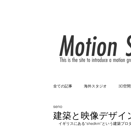
HOME
News
About
全ての記事
海外スタジオ
3D空間
seno
3色構成
黒バック
遊園地
建築と映像デザインの融合
イギリスにある“shedkm”という建築