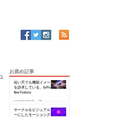
お薦め記事
短い尺でも機能イメージ
を訴求している、GoPro:
New Features
2022年8月2日
読了時間: 2分
サークルをビジュアルキ
ーにしたモーショングラ