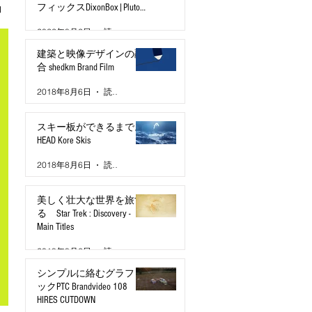
フィックスDixonBox|Pluto
物
TV Brand Film
2022年8月2日
読了時間: 2分
建築と映像デザインの融
合 shedkm Brand Film
2018年8月6日
読了時間: 2分
スキー板ができるまで。
HEAD Kore Skis
2018年8月6日
読了時間: 2分
美しく壮大な世界を旅す
る Star Trek : Discovery -
Main Titles
2018年8月6日
読了時間: 2分
シンプルに絡むグラフィ
ックPTC Brandvideo 108
HIRES CUTDOWN