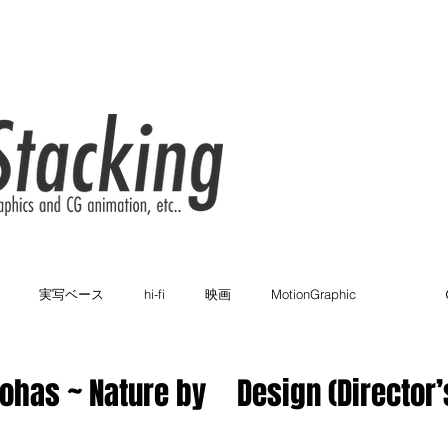
実写ベース
hi-fi
映画
MotionGraphic
カラフル
ブランディング
2D
家電メーカー
 Nature by Design (Director’