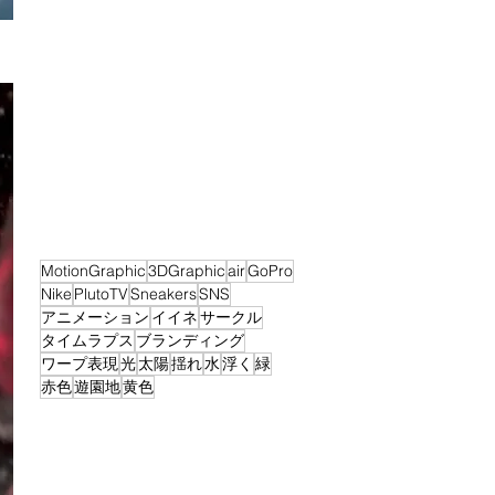
MotionGraphic
3DGraphic
air
GoPro
Nike
PlutoTV
Sneakers
SNS
アニメーション
イイネ
サークル
タイムラプス
ブランディング
ワープ表現
光
太陽
揺れ
水
浮く
緑
赤色
遊園地
黄色