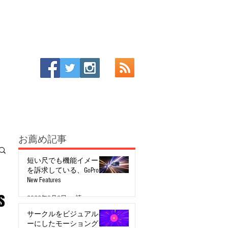
お薦め記事
短い尺でも機能イメージ
を訴求している、GoPro:
New Features
s
2022年8月2日
読了時間: 2分
サークルをビジュアルキ
ーにしたモーショングラ