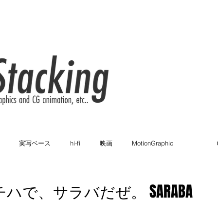
実写ベース
hi-fi
映画
MotionGraphic
カラフル
ブランディング
2D
家電メーカー
ハで、サラバだぜ。 SARABA