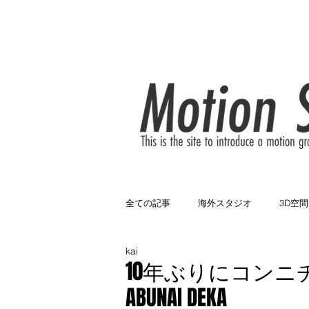
HOME
News
About
全ての記事
海外スタジオ
3D空間
kai
3色構成
黒バック
遊園地
10年ぶりにコンニチ
ABUNAI DEKA