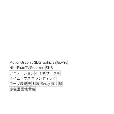
MotionGraphic
3DGraphic
air
GoPro
Nike
PlutoTV
Sneakers
SNS
アニメーション
イイネ
サークル
タイムラプス
ブランディング
ワープ表現
光
太陽
揺れ
水
浮く
緑
赤色
遊園地
黄色