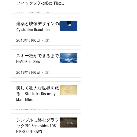
フィックスDixonBox|Pluto
TV Brand Film
2022年8月2日
読了時間: 2分
建築と映像デザインの融
合 shedkm Brand Film
2018年8月6日
読了時間: 2分
スキー板ができるまで。
HEAD Kore Skis
2018年8月6日
読了時間: 2分
美しく壮大な世界を旅す
る Star Trek : Discovery -
Main Titles
2018年8月6日
読了時間: 2分
シンプルに絡むグラフィ
ックPTC Brandvideo 108
HIRES CUTDOWN