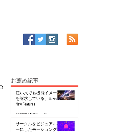
お薦め記事
短い尺でも機能イメージ
を訴求している、GoPro:
New Features
2022年8月2日
読了時間: 2分
サークルをビジュアルキ
ーにしたモーショングラ