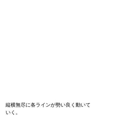
縦横無尽に各ラインが勢い良く動いて
いく。