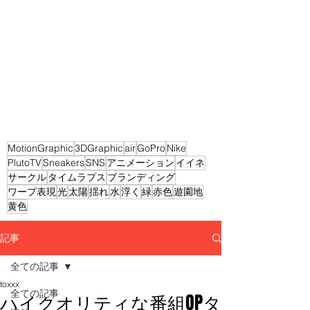
MotionGraphic
3DGraphic
air
GoPro
Nike
PlutoTV
Sneakers
SNS
アニメーション
イイネ
サークル
タイムラプス
ブランディング
ワープ表現
光
太陽
揺れ
水
浮く
緑
赤色
遊園地
黄色
記事
全ての記事
toxxx
全ての記事
ハイクオリティな番組OPタ