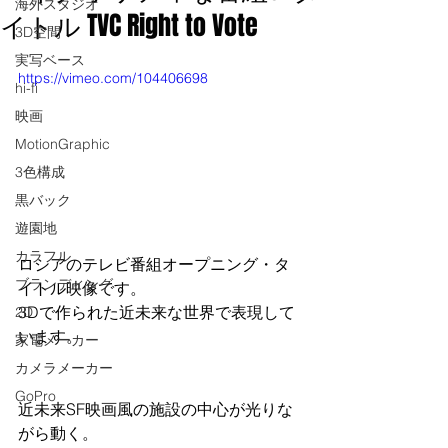
海外スタジオ
イトル TVC Right to Vote
3D空間
実写ベース
https://vimeo.com/104406698
hi-fi
映画
MotionGraphic
3色構成
黒バック
遊園地
カラフル
ロシアのテレビ番組オープニング・タ
ブランディング
イトル映像です。
3Dで作られた近未来な世界で表現して
2D
います。
家電メーカー
カメラメーカー
GoPro
近未来SF映画風の施設の中心が光りな
がら動く。