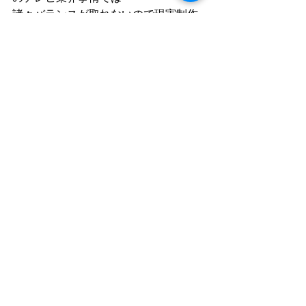
諸々バランスが取れないので現実制作
は難しいと思いますが。
#番組タイトル
#未来的
#インタフェイ
ス
#インフォグラフィック
#光
#光沢
コメント
コメントを追加…