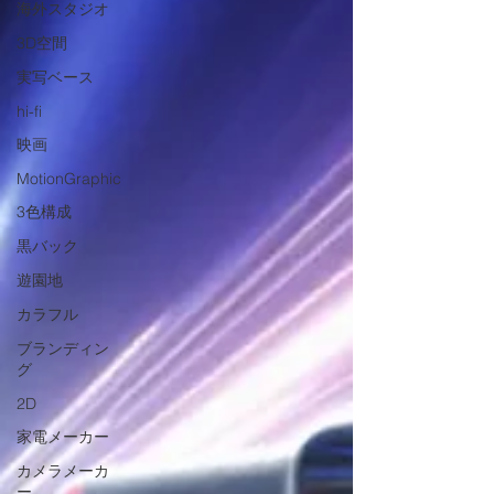
海外スタジオ
3D空間
実写ベース
hi-fi
映画
MotionGraphic
3色構成
黒バック
遊園地
カラフル
ブランディン
グ
2D
家電メーカー
カメラメーカ
ー