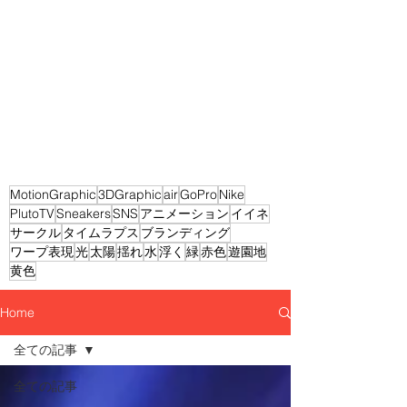
MotionGraphic
3DGraphic
air
GoPro
Nike
PlutoTV
Sneakers
SNS
アニメーション
イイネ
サークル
タイムラプス
ブランディング
ワープ表現
光
太陽
揺れ
水
浮く
緑
赤色
遊園地
黄色
Home
全ての記事
全ての記事